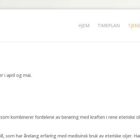
HJEM
TIMEPLAN
TJEN
 i april og mai.
om kombinerer fordelene av berøring med kraften i rene eteriske ol
ll, som har årelang erfaring med medisinsk bruk av eteriske oljer. H