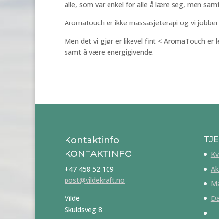
alle, som var enkel for alle å lære seg, men samti
Aromatouch er ikke massasjeterapi og vi jobber i
Men det vi gjør er likevel fint < AromaTouch er
samt å være energigivende.
Kontaktinfo
TJ
KONTAKTINFO
Kv
+47 458 52 109
Ak
post@vildekraft.no
Ma
Vilde
Da
Skuldsveg 8