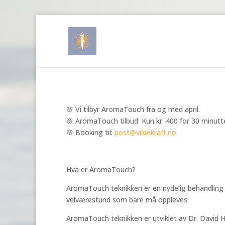
🌸 Vi tilbyr AromaTouch fra og med april.
🌸 AromaTouch tilbud: Kun kr. 400 for 30 minutter
🌸 Booking til:
post@vildekraft.no
.
Hva er AromaTouch?
AromaTouch teknikken er en nydelig behandling s
velværestund som bare må oppleves.
AromaTouch teknikken er utviklet av Dr. David Hi