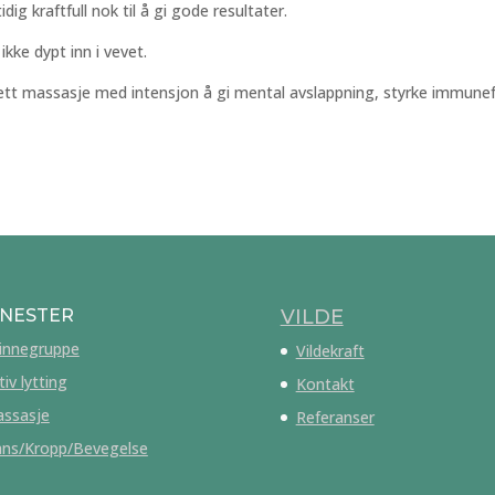
dig kraftfull nok til å gi gode resultater.
kke dypt inn i vevet.
 lett massasje med intensjon å gi mental avslappning, styrke immune
ENESTER
VILDE
innegruppe
Vildekraft
tiv lytting
Kontakt
ssasje
Referanser
ns/Kropp/Bevegelse