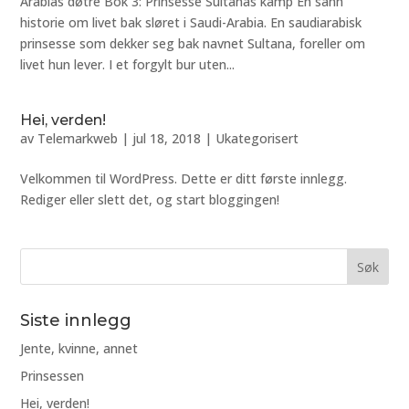
Arabias døtre Bok 3: Prinsesse Sultanas kamp En sann
historie om livet bak sløret i Saudi-Arabia. En saudiarabisk
prinsesse som dekker seg bak navnet Sultana, foreller om
livet hun lever. I et forgylt bur uten...
Hei, verden!
av
Telemarkweb
|
jul 18, 2018
|
Ukategorisert
Velkommen til WordPress. Dette er ditt første innlegg.
Rediger eller slett det, og start bloggingen!
Siste innlegg
Jente, kvinne, annet
Prinsessen
Hei, verden!